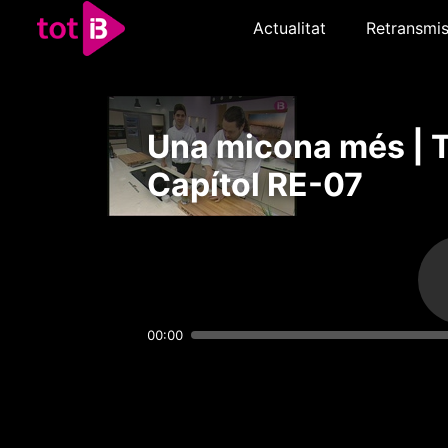
Actualitat
Retransmis
Una micona més | 
Capítol RE-07
00:00