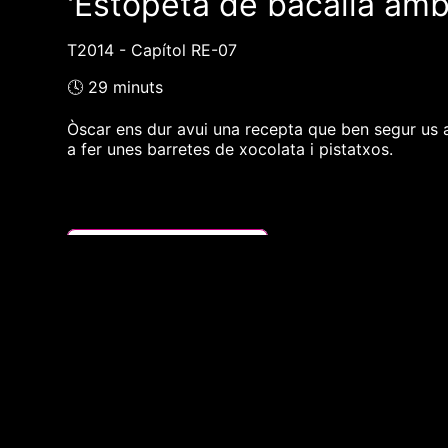
'Estopeta de bacallà amb 
T2014 - Capítol RE-07
🕓 29 minuts
Òscar ens dur avui una recepta que ben segur us 
a fer unes barretes de xocolata i pistatxos.
❮❮ pàgina del programa