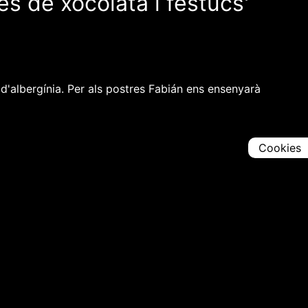
es de xocolata i festucs'
'albergínia. Per als postres Fabián ens ensenyarà
Cookies
Comparteix
Iniciar en [
00:00:00
]