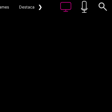
❯
ames
Destacat
Arxiu