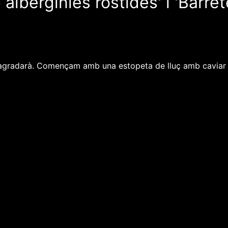
albergínies rostides' i 'Barret
agradarà. Començam amb una estopeta de lluç amb caviar d