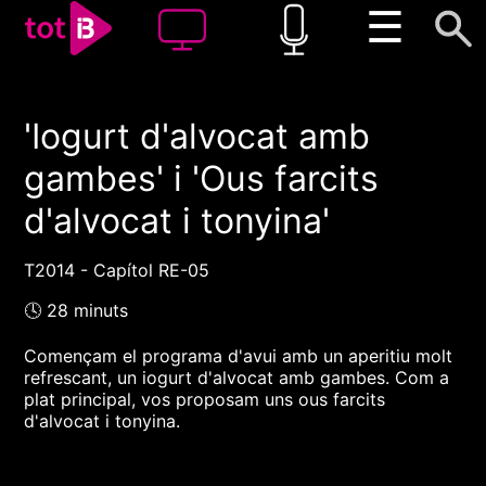
☰
'Iogurt d'alvocat amb
00:00
00:00
gambes' i 'Ous farcits
1x
d'alvocat i tonyina'
T2014 - Capítol RE-05
🕓 28 minuts
Començam el programa d'avui amb un aperitiu molt
refrescant, un iogurt d'alvocat amb gambes. Com a
plat principal, vos proposam uns ous farcits
d'alvocat i tonyina.