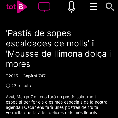
☰
'Pastís de sopes
00:00
00:00
escaldades de molls' i
1x
'Mousse de llimona dolça i
mores
T2015 - Capítol 747
🕓 27 minuts
Avui, Marga Coll ens farà un pastís salat molt
especial per fer els dies més especials de la nostra
agenda i Óscar ens farà unes postres de fruita
vermella que farà les delícies dels més llèpols.