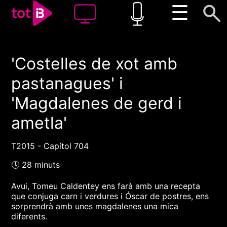
☰
'Costelles de xot amb
00:00
00:00
pastanagues' i
1x
'Magdalenes de gerd i
ametla'
T2015 - Capítol 704
🕓 28 minuts
Avui, Tomeu Caldentey ens farà amb una recepta
que conjuga carn i verdures i Óscar de postres, ens
sorprendrà amb unes magdalenes una mica
diferents.