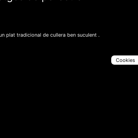
n plat tradicional de cullera ben suculent .
Cookies
Comparteix
Iniciar en [
00:00:00
]