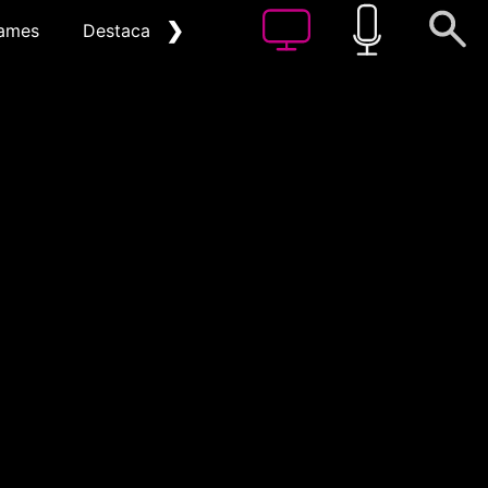
❯
ames
Destacat
Arxiu