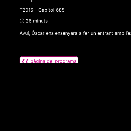
T2015 - Capítol 685
🕓 26 minuts
Avui, Óscar ens ensenyarà a fer un entrant amb l’es
❮❮ pàgina del programa