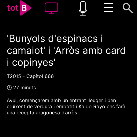
☰
'Bunyols d'espinacs i
00:00
00:00
camaiot' i 'Arròs amb card
1x
i copinyes'
T2015 - Capítol 666
🕓 27 minuts
Avui, començarem amb un entrant lleuger i ben
cruixent de verdura i embotit i Koldo Royo ens farà
una recepta aragonesa d’arròs .