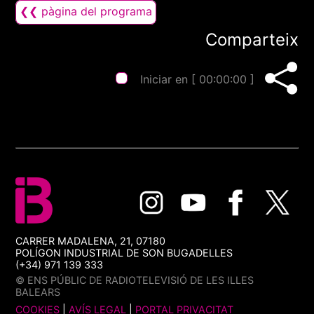
❮❮ pàgina del programa
Comparteix
Iniciar en [
00:00:00
]
CARRER MADALENA, 21, 07180
POLÍGON INDUSTRIAL DE SON BUGADELLES
(+34) 971 139 333
© ENS PÚBLIC DE RADIOTELEVISIÓ DE LES ILLES
BALEARS
COOKIES
|
AVÍS LEGAL
|
PORTAL PRIVACITAT