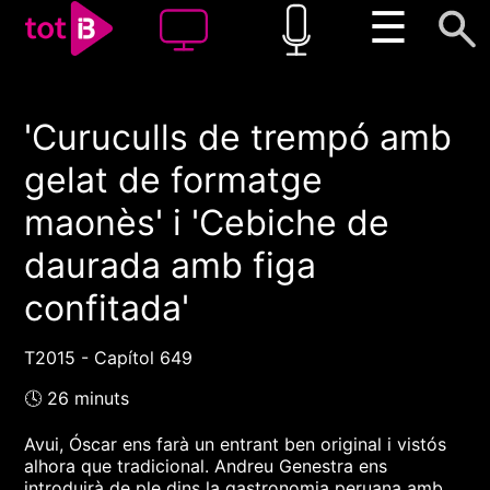
☰
'Curuculls de trempó amb
00:00
00:00
gelat de formatge
1x
maonès' i 'Cebiche de
daurada amb figa
confitada'
T2015 - Capítol 649
🕓 26 minuts
Avui, Óscar ens farà un entrant ben original i vistós
alhora que tradicional. Andreu Genestra ens
introduirà de ple dins la gastronomia peruana amb