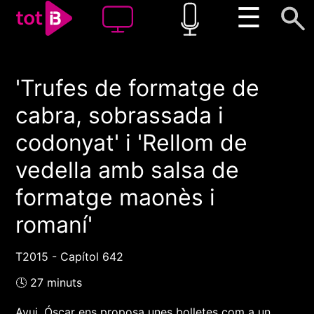
☰
'Trufes de formatge de
00:00
00:00
cabra, sobrassada i
1x
codonyat' i 'Rellom de
vedella amb salsa de
formatge maonès i
romaní'
T2015 - Capítol 642
🕓 27 minuts
Avui, Óscar ens proposa unes bolletes com a un