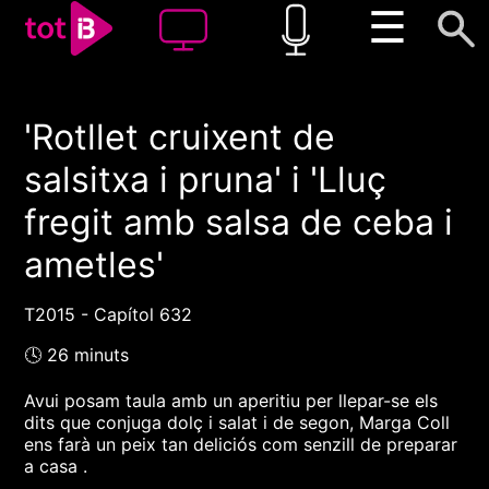
☰
'Rotllet cruixent de
00:00
00:00
salsitxa i pruna' i 'Lluç
1x
fregit amb salsa de ceba i
ametles'
T2015 - Capítol 632
🕓 26 minuts
Avui posam taula amb un aperitiu per llepar-se els
dits que conjuga dolç i salat i de segon, Marga Coll
ens farà un peix tan deliciós com senzill de preparar
a casa .