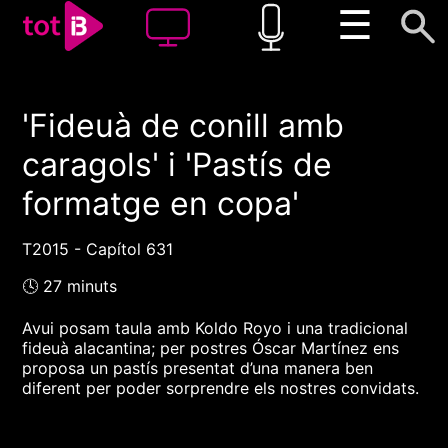
☰
'Fideuà de conill amb
00:00
00:00
caragols' i 'Pastís de
1x
formatge en copa'
T2015 - Capítol 631
🕓 27 minuts
Avui posam taula amb Koldo Royo i una tradicional
fideuà alacantina; per postres Óscar Martínez ens
proposa un pastís presentat d’una manera ben
diferent per poder sorprendre els nostres convidats.