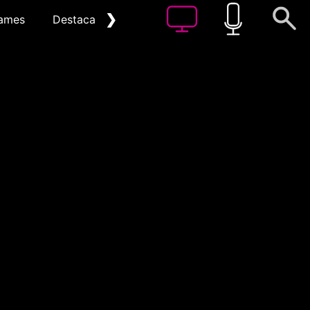
❯
ames
Destacat
Arxiu