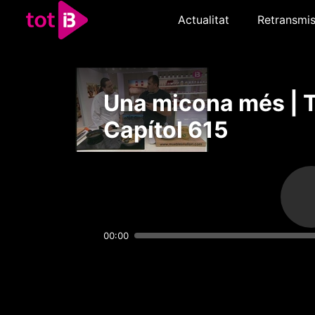
Actualitat
Retransmis
Una micona més | 
Capítol 615
00:00