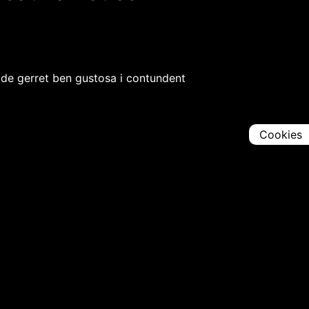
a de gerret ben gustosa i contundent
Cookies
Comparteix
Iniciar en [
00:00:00
]