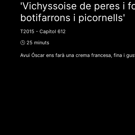
'Vichyssoise de peres i f
botifarrons i picornells'
T2015 - Capítol 612
🕓 25 minuts
Avui Óscar ens farà una crema francesa, fina i gu
❮❮ pàgina del programa