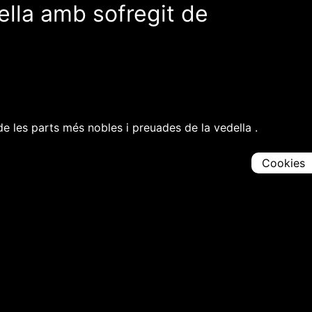
ella amb sofregit de
e les parts més nobles i preuades de la vedella .
Cookies
Comparteix
Iniciar en [
00:00:00
]