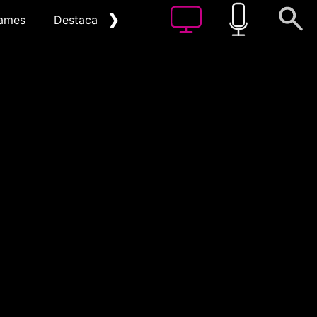
❯
ames
Destacat
Arxiu