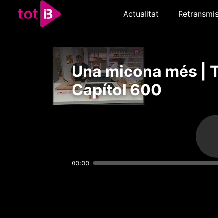
Actualitat
Retransmis
Una micona més | 
Capítol 600
00:00