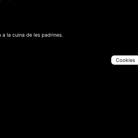
 a la cuina de les padrines.
Cookies
Comparteix
Iniciar en [
00:00:00
]