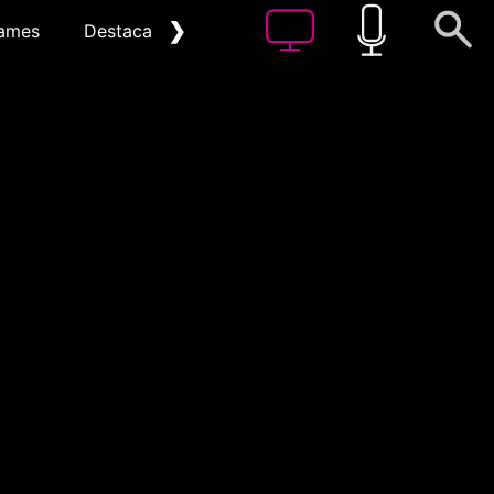
❯
ames
Destacat
Arxiu