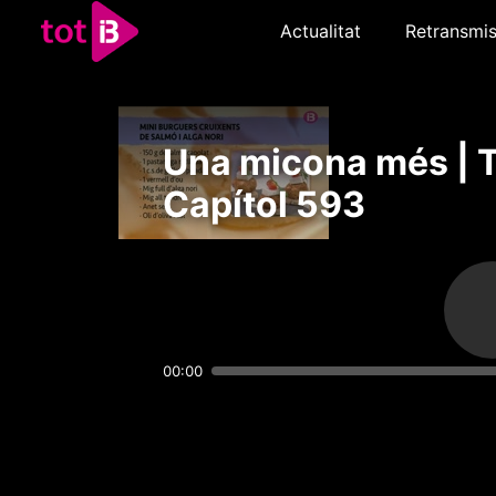
Actualitat
Retransmis
Una micona més | 
Capítol 593
00:00