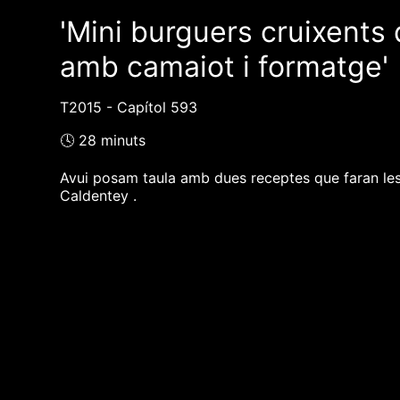
'Mini burguers cruixents 
amb camaiot i formatge'
T2015 - Capítol 593
🕓 28 minuts
Avui posam taula amb dues receptes que faran les
Caldentey .
❮❮ pàgina del programa