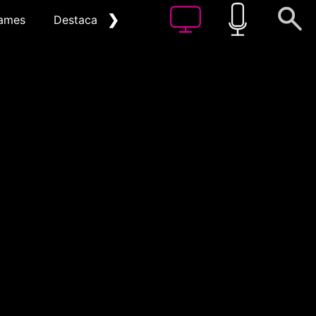
❯
ames
Destacat
Arxiu