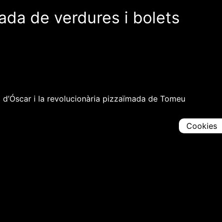
mada de verdures i bolets
 d’Óscar i la revolucionària pizzaïmada de Tomeu
Cookies
Comparteix
Iniciar en [
00:00:00
]