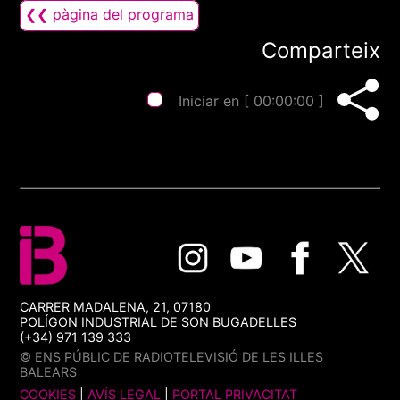
❮❮ pàgina del programa
Comparteix
Iniciar en [
00:00:00
]
CARRER MADALENA, 21, 07180
POLÍGON INDUSTRIAL DE SON BUGADELLES
(+34) 971 139 333
© ENS PÚBLIC DE RADIOTELEVISIÓ DE LES ILLES
BALEARS
COOKIES
|
AVÍS LEGAL
|
PORTAL PRIVACITAT