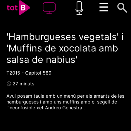
☰
'Hamburgueses vegetals' i
00:00
00:00
'Muffins de xocolata amb
1x
salsa de nabius'
T2015 - Capítol 589
🕓 27 minuts
Avui posam taula amb un menú per als amants de les
hamburgueses i amb uns muffins amb el segell de
l’inconfusible xef Andreu Genestra .