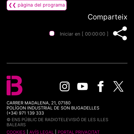
❮❮ pàgina del programa
Comparteix
Iniciar en [
00:00:00
]
CARRER MADALENA, 21, 07180
POLÍGON INDUSTRIAL DE SON BUGADELLES
(+34) 971 139 333
© ENS PÚBLIC DE RADIOTELEVISIÓ DE LES ILLES
BALEARS
COOKIES
|
AVÍS LEGAL
|
PORTAL PRIVACITAT