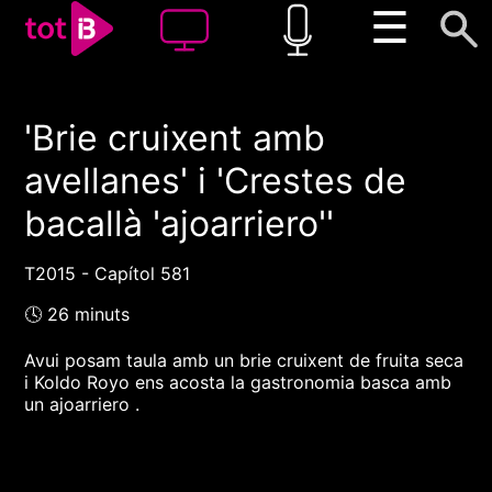
☰
'Brie cruixent amb
00:00
00:00
avellanes' i 'Crestes de
1x
bacallà 'ajoarriero''
T2015 - Capítol 581
🕓 26 minuts
Avui posam taula amb un brie cruixent de fruita seca
i Koldo Royo ens acosta la gastronomia basca amb
un ajoarriero .