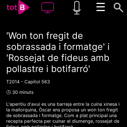
☰
'Won ton fregit de
00:00
00:00
sobrassada i formatge' i
1x
'Rossejat de fideus amb
pollastre i botifarró'
T2014 - Capítol 563
🕓 30 minuts
L'aperitiu d'avui es una barreja entre la cuina xinesa i
la mallorquina, Òscar ens proposa un won ton fregit
de sobrassada i formatge. Com a plat principal una
recepta perfecta per cuinar el diumenge, rossejat de
fideus amb pollastre i botifarró