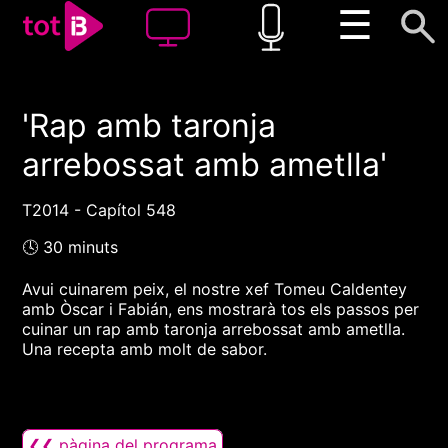
☰
'Rap amb taronja
00:00
00:00
arrebossat amb ametlla'
1x
T2014 - Capítol 548
🕓 30 minuts
Avui cuinarem peix, el nostre xef Tomeu Caldentey
amb Òscar i Fabián, ens mostrarà tos els passos per
cuinar un rap amb taronja arrebossat amb ametlla.
Una recepta amb molt de sabor.
❮❮ pàgina del programa