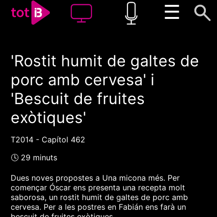
☰
'Rostit humit de galtes de
00:00
00:00
porc amb cervesa' i
1x
'Bescuit de fruites
exòtiques'
T2014 - Capítol 462
🕓 29 minuts
Dues noves propostes a Una micona més. Per
començar Óscar ens presenta una recepta molt
saborosa, un rostit humit de galtes de porc amb
cervesa. Per a les postres en Fabián ens farà un
bescuit de fruites exòtiques.