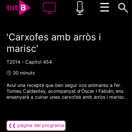
☰
'Carxofes amb arròs i
00:00
00:00
marisc'
1x
T2014 - Capítol 454
🕓 30 minuts
Avui una recepta que ben segur vos animareu a fer.
Tomeu Caldentey, acompanyat d'Óscar i Fabián, ens
ensenyarà a cuinar unes carxofes amb arròs i marisc.
❮❮ pàgina del programa