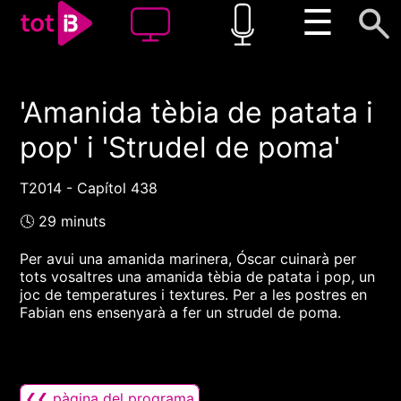
☰
'Amanida tèbia de patata i
00:00
00:00
pop' i 'Strudel de poma'
1x
T2014 - Capítol 438
🕓 29 minuts
Per avui una amanida marinera, Óscar cuinarà per
tots vosaltres una amanida tèbia de patata i pop, un
joc de temperatures i textures. Per a les postres en
Fabian ens ensenyarà a fer un strudel de poma.
❮❮ pàgina del programa