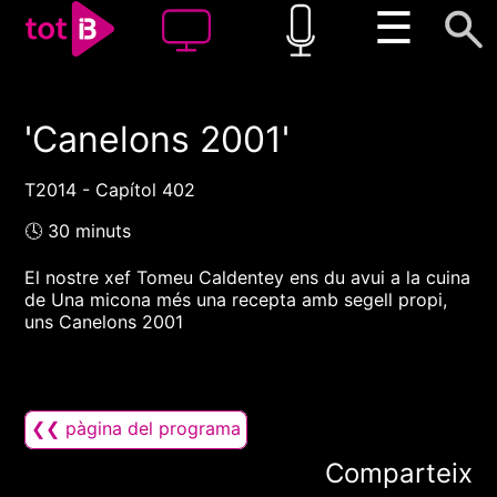
☰
'Canelons 2001'
00:00
00:00
1x
T2014 - Capítol 402
🕓 30 minuts
El nostre xef Tomeu Caldentey ens du avui a la cuina
de Una micona més una recepta amb segell propi,
uns Canelons 2001
❮❮ pàgina del programa
Comparteix