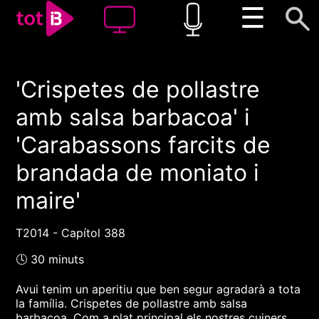
☰
'Crispetes de pollastre
00:00
00:00
amb salsa barbacoa' i
1x
'Carabassons farcits de
brandada de moniato i
maire'
T2014 - Capítol 388
🕓 30 minuts
Avui tenim un aperitiu que ben segur agradarà a tota
la família. Crispetes de pollastre amb salsa
barbacoa. Com a plat principal els nostres cuiners