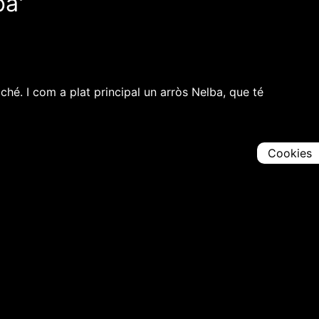
ba'
hé. I com a plat principal un arròs Nelba, que té
Cookies
Comparteix
Iniciar en [
00:00:00
]