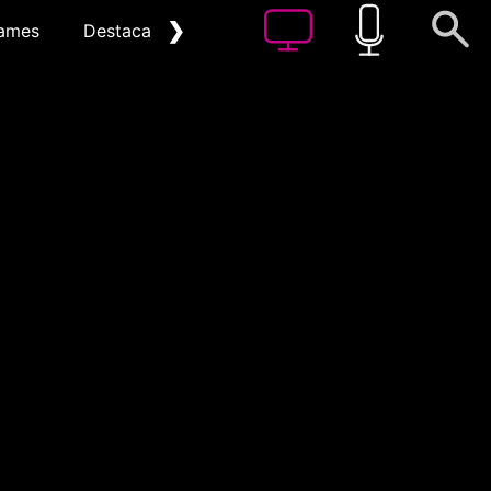
❯
ames
Destacat
Arxiu