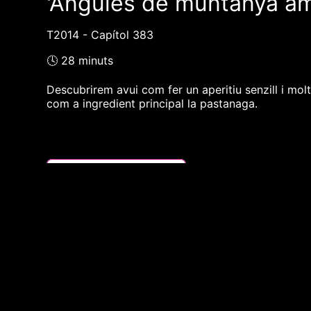
'Angules de muntanya amb
T2014 - Capítol 383
🕓 28 minuts
Descubrirem avui com fer un aperitiu senzill i mol
com a ingredient principal la pastanaga.
❮❮ pàgina del programa