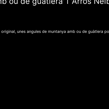
 ou de guàtlera' i 'Arròs Nel
t original, unes angules de muntanya amb ou de guàtlera poc