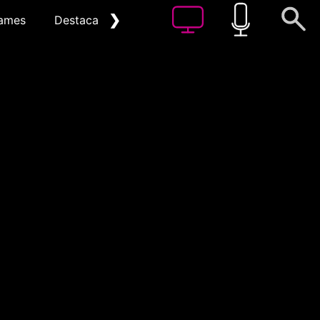
❯
ames
Destacat
Arxiu