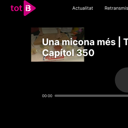
Actualitat
Retransmis
Una micona més | 
Capítol 350
00:00