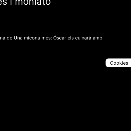
es i moniato'
 cuina de Una micona més; Óscar els cuinarà amb
Cookies
Comparteix
Iniciar en [
00:00:00
]