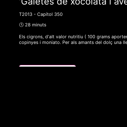
'Galetes de xocolata i av
T2013 - Capítol 350
🕓 28 minuts
Els cigrons, d'alt valor nutritiu ( 100 grams apor
copinyes i moniato. Per als amants del dolç una lle
❮❮ pàgina del programa