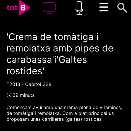
☰
'Crema de tomàtiga i
00:00
00:00
remolatxa amb pipes de
1x
carabassa'i'Galtes
rostides'
T2013 - Capítol 328
🕓 29 minuts
Començam avui amb una crema plena de vitamines,
de tomàtiga i remolatxa. Com a plat principal us
proposam unes carrilleras (galtes) rostides.