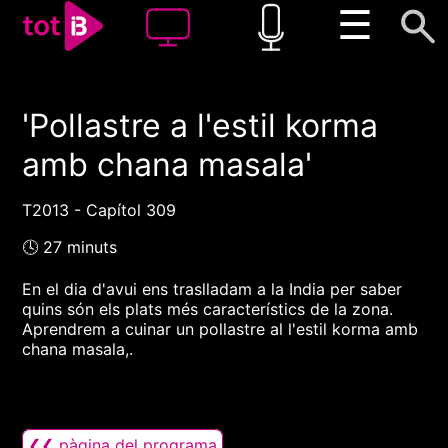
☰
'Pollastre a l'estil korma
00:00
00:00
amb chana masala'
1x
T2013 - Capítol 309
🕓 27 minuts
En el dia d'avui ens traslladam a la India per saber
quins són els plats més característics de la zona.
Aprendrem a cuinar un pollastre al l'estil korma amb
chana masala,.
❮❮ pàgina del programa