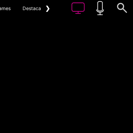
❯
ames
Destacat
Arxiu