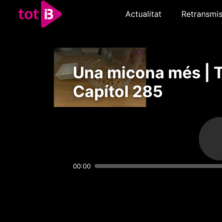
Actualitat
Retransmis
Una micona més | 
Capítol 285
00:00