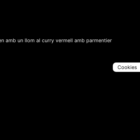
rèn amb un llom al curry vermell amb parmentier
Cookies
Comparteix
Iniciar en [
00:00:00
]