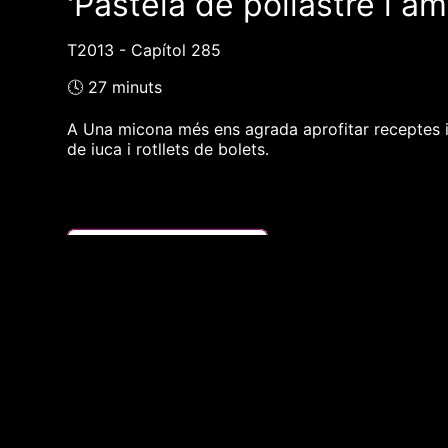
'Pastela de pollastre i am
T2013 - Capítol 285
🕓 27 minuts
A Una micona més ens agrada aprofitar receptes in
de iuca i rotllets de bolets.
❮❮ pàgina del programa