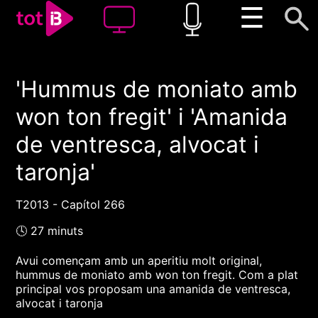
☰
'Hummus de moniato amb
00:00
00:00
won ton fregit' i 'Amanida
1x
de ventresca, alvocat i
taronja'
T2013 - Capítol 266
🕓 27 minuts
Avui començam amb un aperitiu molt original,
hummus de moniato amb won ton fregit. Com a plat
principal vos proposam una amanida de ventresca,
alvocat i taronja