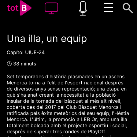
☰
Una illa, un equip
00:00
00:00
1x
Capítol UIUE-24
🕓 38 minuts
Set temporades d'història plasmades en un ascens.
Menorca torna a l'elit de l'esport nacional després
de diversos anys sense representació; una etapa en
què s'ha anat creant la necessitat a la població
insular de la tornada del bàsquet al més alt nivell,
coberta des del 2017 pel Club Bàsquet Menorca i
ratificada pels èxits meteòrics del seu equip, l'Hèstia
Menorca. L'últim, la promoció a LEB Or, amb una illa
totalment bolcada amb el projecte esportiu i social,
després de superar tres rondes de PlayOff.