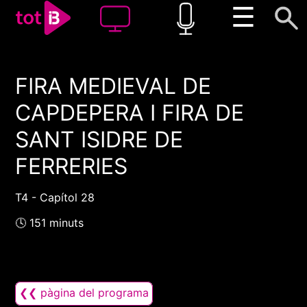
☰
FIRA MEDIEVAL DE
00:00
00:00
CAPDEPERA I FIRA DE
1x
SANT ISIDRE DE
FERRERIES
T4 - Capítol 28
🕓 151 minuts
❮❮ pàgina del programa