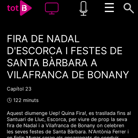
☰
FIRA DE NADAL
00:00
00:00
D'ESCORCA I FESTES DE
1x
SANTA BÀRBARA A
VILAFRANCA DE BONANY
Capítol 23
🕓 122 minuts
Aquest diumenge Uep! Quina Fira!, es trasllada fins al
Santuari de Lluc, Escorca, per viure de prop la seva
fira de Nadal i a Vilafranca de Bonany on celebren
les seves festes de Santa Bàrbara. N'Antònia Ferrer i
en Felip Munar seran els encarregats de conduir