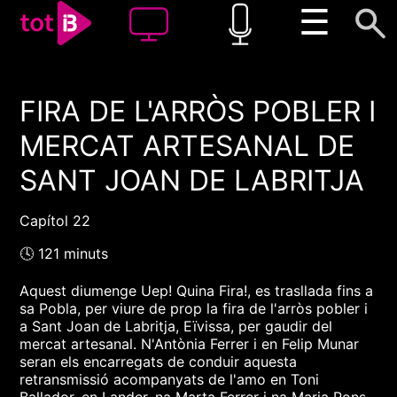
☰
FIRA DE L'ARRÒS POBLER I
00:00
00:00
MERCAT ARTESANAL DE
1x
SANT JOAN DE LABRITJA
Capítol 22
🕓 121 minuts
Aquest diumenge Uep! Quina Fira!, es trasllada fins a
sa Pobla, per viure de prop la fira de l'arròs pobler i
a Sant Joan de Labritja, Eïvissa, per gaudir del
mercat artesanal. N'Antònia Ferrer i en Felip Munar
seran els encarregats de conduir aquesta
retransmissió acompanyats de l'amo en Toni