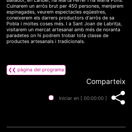
Ballador, en Lander, na Marta Ferrer i na Maria Pons.
Cuinarem un arròs brut per 450 persones, menjarem
espinagades, veurem espectacles eqüestres,
coneixerem els darrers productors d'arròs de sa
Pobla i moltes coses més. I a Sant Joan de Labritja,
visitarem un mercat artesanal amb més de noranta
paradetes on hi podrem trobar tota classe de
productes artesanals i tradicionals.
❮❮ pàgina del programa
Comparteix
Iniciar en [
00:00:00
]