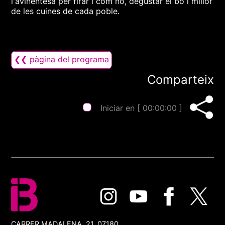
l'avinentesa per firar i com no, degustar el bo i millor
de les cuines de cada poble.
❮❮ pàgina del programa
Comparteix
Iniciar en [
00:00:00
]
CARRER MADALENA, 21, 07180