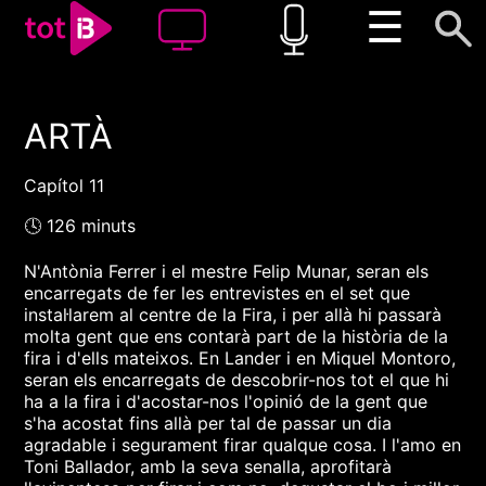
☰
ARTÀ
00:00
00:00
1x
Capítol 11
🕓 126 minuts
N'Antònia Ferrer i el mestre Felip Munar, seran els
encarregats de fer les entrevistes en el set que
instal·larem al centre de la Fira, i per allà hi passarà
molta gent que ens contarà part de la història de la
fira i d'ells mateixos. En Lander i en Miquel Montoro,
seran els encarregats de descobrir-nos tot el que hi
ha a la fira i d'acostar-nos l'opinió de la gent que
s'ha acostat fins allà per tal de passar un dia
agradable i segurament firar qualque cosa. I l'amo en
Toni Ballador, amb la seva senalla, aprofitarà