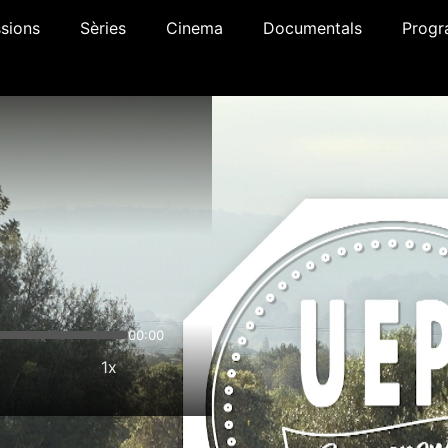
sions
Sèries
Cinema
Documentals
Progr
00:00
1x