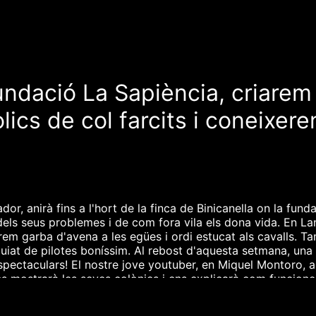
Fundació La Sapiència, criarem
ics de col farcits i coneixe
r, anirà fins a l'hort de la finca de Binicanella on la fund
dels seus problemes i de com fora vila els dona vida. En La
rem garba d'avena a les egües i ordi estucat als cavalls. T
guiat de pilotes boníssim. Al rebost d'aquesta setmana, una 
espectaculars! El nostre jove youtuber, en Miquel Montoro, 
 Ens mostrarà les seves colònies i ens explicarà com funcion
n a la gent. I com cada setmana, farem gloses i dites amb e