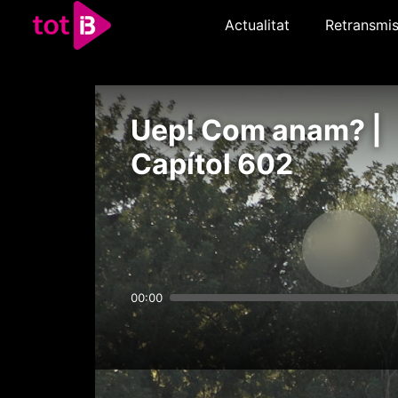
Actualitat
Retransmis
Uep! Com anam? |
Capítol 602
00:00