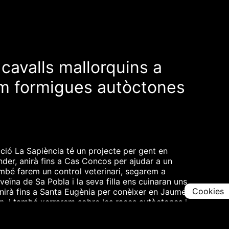
 cavalls mallorquins a
rem formigues autòctones
ació La Sapiència té un projecte per gent en
nder, anirà fins a Cas Concos per ajudar a un
ambé farem un control veterinari, segarem a
veïna de Sa Pobla i la seva filla ens cuinaran uns
Cookies
anirà fins a Santa Eugènia per conèixer en Jaume
en, i també xerrarem sobre les races autòctones i
l nostre mestre de mestres, en Felip Munar i