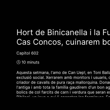
Hort de Binicanella i la 
Cas Concos, cuinarem bol
Capítol 602
🕓 10 minuts
Aquesta setmana, l'amo de Can Uep!, en Toni Ballado
exclusió social. Xerrarem amb monitors i usuaris, 
criador de cavalls de pura raça mallorquina. Dona
l'antiga i amb tota la família gaudirem d'un bon a
bolics de col farcits de carn i verdura que seran 
Bibiloni, un jove a qui li encanten les formigues.
la plaga de formigues argentines que tant moleste
Munar.