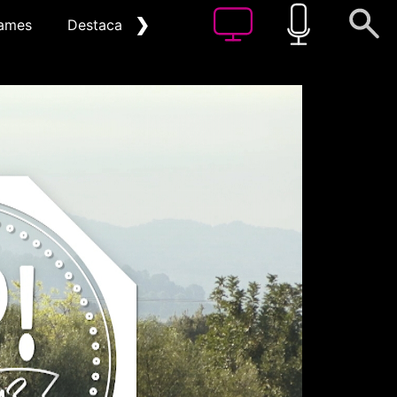
❯
ames
Destacat
Arxiu