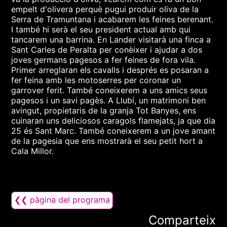
empelt d'olivera perquè pugui produir oliva de la
Serra de Tramuntana i acabarem les feines berenant.
I també hi serà el seu president actual amb qui
tancarem una barrina. En Lander visitarà una finca a
Sant Carles de Peralta per conèixer i ajudar a dos
joves germans pagesos a fer feines de fora vila.
Primer arreglaran els cavalls i després es posaran a
fer feina amb les motoserres per coronar un
garrover ferit. També coneixerem a uns amics seus
pagesos i un savi pagès. A Llubí, un matrimoni ben
avingut, propietaris de la granja Tot Banyes, ens
cuinaran uns deliciosos caragols flamejats, ja que dia
25 és Sant Marc. També coneixerem a un jove amant
de la pagesia que ens mostrarà el seu petit hort a
Cala Millor.
❮❮ pàgina del programa
Comparteix