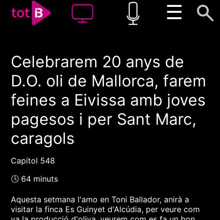
☰
Celebrarem 20 anys de
00:00
00:00
D.O. oli de Mallorca, farem
1x
feines a Eivissa amb joves
pagesos i per Sant Marc,
caragols
Capítol 548
🕓 64 minuts
Aquesta setmana l'amo en Toni Ballador, anirà a
visitar la finca Es Guinyet d'Alcúdia, per veure com
va la producció d'oliva, veurem com es fa un bon