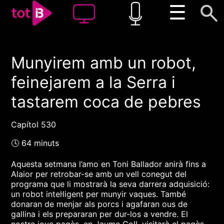
☰
Munyirem amb un robot,
00:00
00:00
feinejarem a la Serra i
1x
tastarem coca de pebres
Capítol 530
🕓 64 minuts
Aquesta setmana l’amo en Toni Ballador anirà fins a
Alaior per retrobar-se amb un vell conegut del
programa que li mostrarà la seva darrera adquisició:
un robot intel·ligent per munyir vaques. També
donaran de menjar als porcs i agafaran ous de
gallina i els prepararan per dur-los a vendre. El