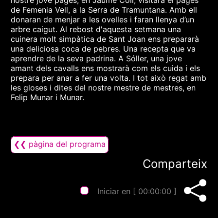
nostre jove pagès, en Jaume Coll, visitarà el pagès
de Femenia Vell, a la Serra de Tramuntana. Amb ell
donaran de menjar a les ovelles i faran llenya d’un
arbre caigut. Al rebost d'aquesta setmana una
cuinera molt simpàtica de Sant Joan ens prepararà
una deliciosa coca de pebres. Una recepta que va
aprendre de la seva padrina. A Sóller, una jove
amant dels cavalls ens mostrarà com els cuida i els
prepara per anar a fer una volta. I tot això regat amb
les gloses i dites del nostre mestre de mestres, en
Felip Munar i Munar.
❮❮ pàgina del programa
Comparteix
Iniciar en [
00:00:00
]