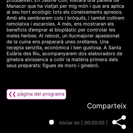
produeixen. En Jaume Coll, visitarà una parella de
Manacor que ha viatjat per mig món i que ara aplica
al seu hort ecològic tots els coneixements apresos.
Amb ells sembrarem cols i bròquils, i també collirem
remolatxa i escaroles. A més, ens mostraran els
beneficis d’emprar el bioplàstic per controlar les
males herbes. Al rebost, un llucmajorer apassionat
de la cuina ens prepararà unes orellanes. Una
recepta senzilla, econòmica i ben gustosa. A Santa
Eulària des Riu, acompanyarem dos elaboradors de
ginebra eivissenca a collir la matèria primera dels
seus preparats: figues de moro i ginebró.
❮❮ pàgina del programa
Comparteix
Iniciar en [
00:00:00
]