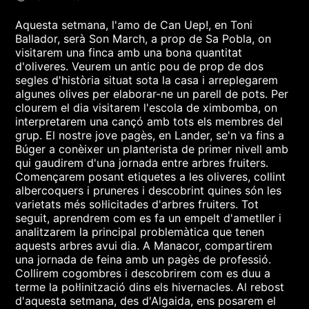
Aquesta setmana, l'amo de Can Uep!, en Toni
Ballador, serà Son March, a prop de Sa Pobla, on
visitarem una finca amb una bona quantitat
d'oliveres. Veurem un antic pou de prop de dos
segles d'història situat sota la casa i arreplegarem
algunes olives per elaborar-ne un parell de pots. Per
clourem el dia visitarem l'escola de ximbomba, on
interpretarem una cançó amb tots els membres del
grup. El nostre jove pagès, en Lander, se'n va fins a
Búger a conèixer un planterista de primer nivell amb
qui gaudirem d'una jornada entre arbres fruiters.
Començarem posant etiquetes a les oliveres, collint
albercoquers i pruneres i descobrint quines són les
varietats més sol·licitades d'arbres fruiters. Tot
seguit, aprendrem com es fa un empelt d'ametller i
analitzarem la principal problemàtica que tenen
aquests arbres avui dia. A Manacor, compartirem
una jornada de feina amb un pagès de professió.
Collirem cogombres i descobrirem com es duu a
terme la pol·linització dins els hivernacles. Al rebost
d'aquesta setmana, des d'Algaida, ens posarem el