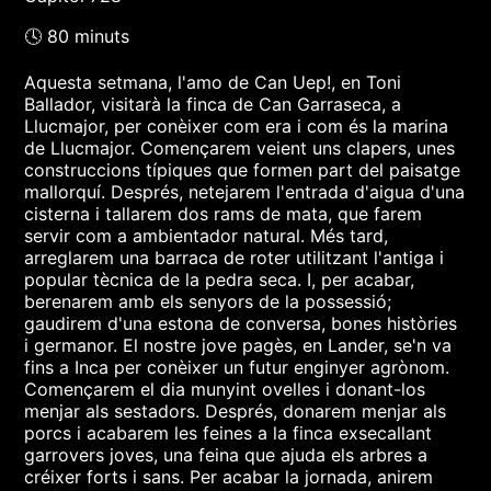
🕓 80 minuts
Aquesta setmana, l'amo de Can Uep!, en Toni
Ballador, visitarà la finca de Can Garraseca, a
Llucmajor, per conèixer com era i com és la marina
de Llucmajor. Començarem veient uns clapers, unes
construccions típiques que formen part del paisatge
mallorquí. Després, netejarem l'entrada d'aigua d'una
cisterna i tallarem dos rams de mata, que farem
servir com a ambientador natural. Més tard,
arreglarem una barraca de roter utilitzant l'antiga i
popular tècnica de la pedra seca. I, per acabar,
berenarem amb els senyors de la possessió;
gaudirem d'una estona de conversa, bones històries
i germanor. El nostre jove pagès, en Lander, se'n va
fins a Inca per conèixer un futur enginyer agrònom.
Començarem el dia munyint ovelles i donant-los
menjar als sestadors. Després, donarem menjar als
porcs i acabarem les feines a la finca exsecallant
garrovers joves, una feina que ajuda els arbres a
créixer forts i sans. Per acabar la jornada, anirem