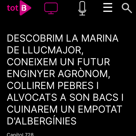
☰
DESCOBRIM LA MARINA
00:00
00:00
DE LLUCMAJOR,
1x
CONEIXEM UN FUTUR
ENGINYER AGRÒNOM,
COLLIREM PEBRES I
ALVOCATS A SON BACS I
CUINAREM UN EMPOTAT
D'ALBERGÍNIES
Capítol 728