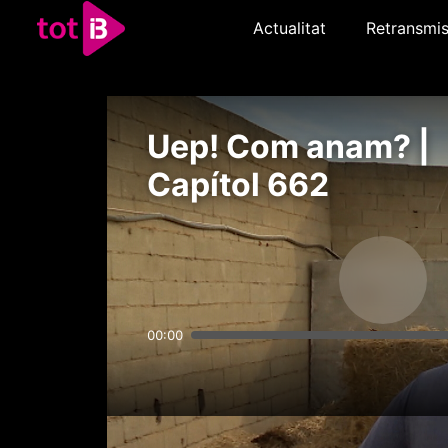
Actualitat
Retransmis
Uep! Com anam? |
Capítol 662
00:00