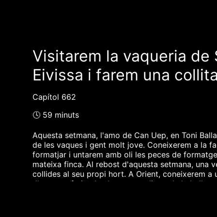
Visitarem la vaqueria de
Eivissa i farem una collit
Capítol 662
🕓 59 minuts
Aquesta setmana, l'amo de Can Uep, en Toni Ballad
de les vaques i gent molt jove. Coneixerem a la fa
formatjar i untarem amb oli les peces de formatge
mateixa finca. Al rebost d'aquesta setmana, una v
collides al seu propi hort. A Orient, coneixerem a
d'aquesta fruita. I sobretot gaudirem de la belles
Munar.