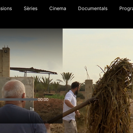
sions
Sèries
Cinema
Documentals
Progr
00:00
1x