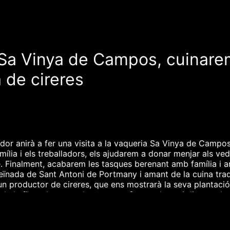
 Sa Vinya de Campos, cuinare
a de cireres
or anirà a fer una visita a la vaqueria Sa Vinya de Campo
mília i els treballadors, els ajudarem a donar menjar als ve
. Finalment, acabarem les tasques berenant amb família i a
eïnada de Sant Antoni de Portmany i amant de la cuina trad
 un productor de cireres, que ens mostrarà la seva plantació
a de la finca. I com cada setmana, farem gloses i dites amb 