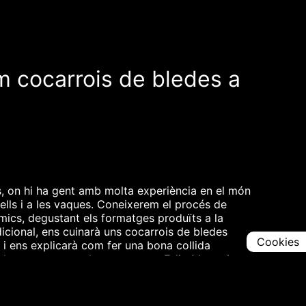
m cocarrois de bledes a
s, on hi ha gent amb molta experiència en el món
dells i a les vaques. Coneixerem el procés de
mics, degustant els formatges produïts a la
icional, ens cuinarà uns cocarrois de bledes
Cookies
 i ens explicarà com fer una bona collida
el nostre mestre de mestres, en Felip Munar i