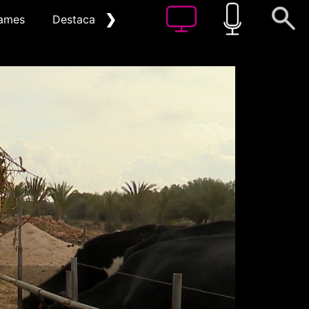
❯
ames
Destacat
Arxiu