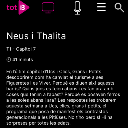
☰
Neus i Thalita
00:00
00:00
1x
T1 - Capítol 7
🕓 41 minuts
En l’últim capítol d’Ucs i Clics, Grans i Petits
descobrirem com ha canviat el turisme a ses
Figueretes i es Viver. Perquè es diuen així aquests
barris? Quins jocs es feien abans i es fan ara amb
coses que tenim a l’abast? Perquè es posaven ferros
a les soles abans i ara? Les respostes les trobarem
aquesta setmana a Ucs, clics, grans i petits, el
programa que posa de manifest els contrastos
generacionals a les Pitiüses. No t’ho perdis! Hi ha
sorpreses per totes les edats!