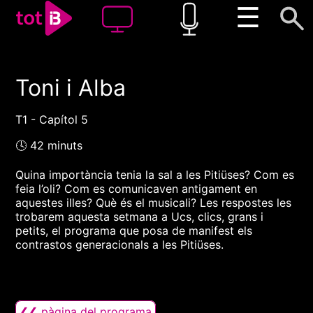
☰
Toni i Alba
00:00
00:00
1x
T1 - Capítol 5
🕓 42 minuts
Quina importància tenia la sal a les Pitiüses? Com es
feia l’oli? Com es comunicaven antigament en
aquestes illes? Què és el musicali? Les respostes les
trobarem aquesta setmana a Ucs, clics, grans i
petits, el programa que posa de manifest els
contrastos generacionals a les Pitiüses.
❮❮ pàgina del programa