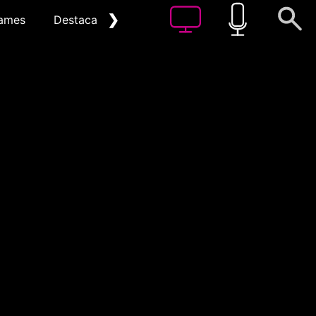
❯
ames
Destacat
Arxiu