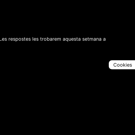
 Les respostes les trobarem aquesta setmana a
Cookies
Comparteix
Iniciar en [
00:00:00
]