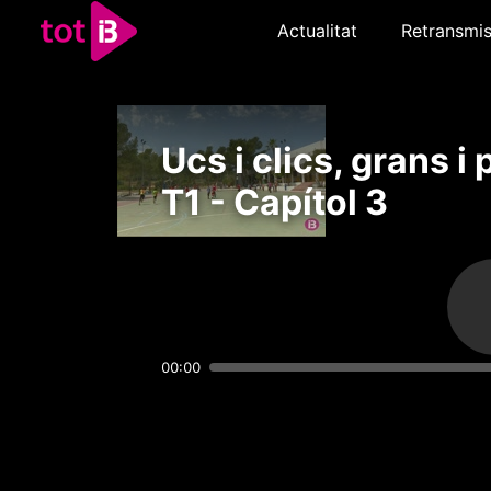
Actualitat
Retransmis
Ucs i clics, grans i p
T1 - Capítol 3
00:00