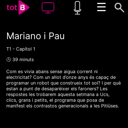
☰
Mariano i Pau
00:00
00:00
1x
T1 - Capítol 1
🕓 39 minuts
Com es vivia abans sense aigua corrent ni
electricitat? Com un al·lot d’onze anys és capaç de
programar un robot que construeix tot sol? I per què
estan a punt de desaparèixer els faroners? Les
respostes les trobarem aquesta setmana a Ucs,
clics, grans i petits, el programa que posa de
manifest els contrastos generacionals a les Pitiüses.