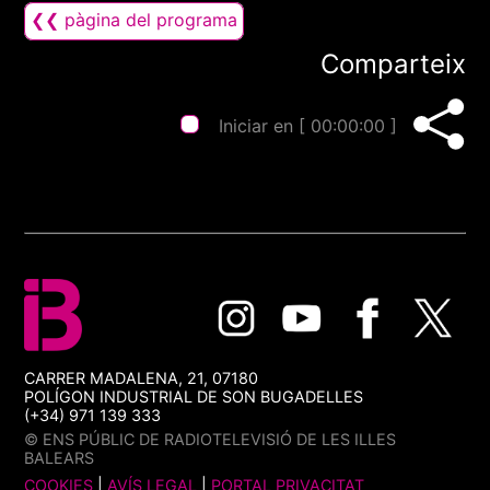
❮❮ pàgina del programa
Comparteix
Iniciar en [
00:00:00
]
CARRER MADALENA, 21, 07180
POLÍGON INDUSTRIAL DE SON BUGADELLES
(+34) 971 139 333
© ENS PÚBLIC DE RADIOTELEVISIÓ DE LES ILLES
BALEARS
COOKIES
|
AVÍS LEGAL
|
PORTAL PRIVACITAT