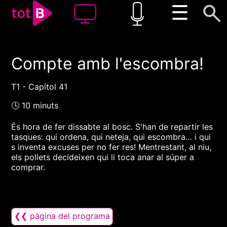
☰
Compte amb l'escombra!
00:00
00:00
1x
T1 - Capítol 41
🕓 10 minuts
És hora de fer dissabte al bosc. S'han de repartir les
tasques: qui ordena, qui neteja, qui escombra… i qui
s inventa excuses per no fer res! Mentrestant, al niu,
els pollets decideixen qui li toca anar al súper a
comprar.
❮❮ pàgina del programa