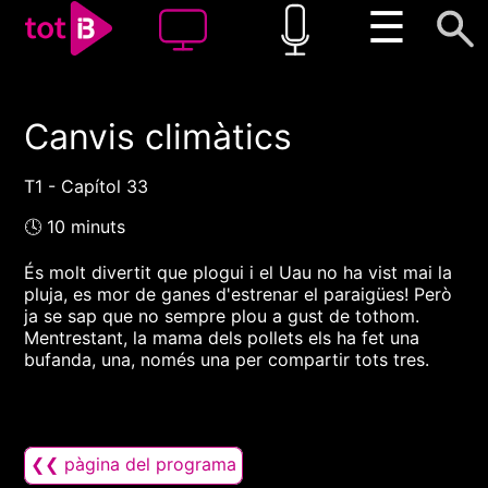
☰
Canvis climàtics
00:00
00:00
1x
T1 - Capítol 33
🕓 10 minuts
És molt divertit que plogui i el Uau no ha vist mai la
pluja, es mor de ganes d'estrenar el paraigües! Però
ja se sap que no sempre plou a gust de tothom.
Mentrestant, la mama dels pollets els ha fet una
bufanda, una, només una per compartir tots tres.
❮❮ pàgina del programa