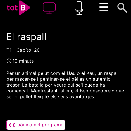
☰
El raspall
00:00
00:00
1x
T1 - Capítol 20
🕓 10 minuts
Per un animal pelut com el Uau o el Kau, un raspall
per rascar-se i pentinar-se el pèl és un autèntic
tresor. La batalla per veure qui se'l queda ha
començat! Mentrestant, al niu, el Bep descobreix que
ser el pollet lleig té els seus avantatges.
❮❮ pàgina del programa