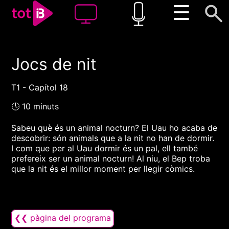
☰
Jocs de nit
00:00
00:00
1x
T1 - Capítol 18
🕓 10 minuts
Sabeu què és un animal nocturn? El Uau ho acaba de
descobrir: són animals que a la nit no han de dormir.
I com que per al Uau dormir és un pal, ell també
prefereix ser un animal nocturn! Al niu, el Bep troba
que la nit és el millor moment per llegir còmics.
❮❮ pàgina del programa