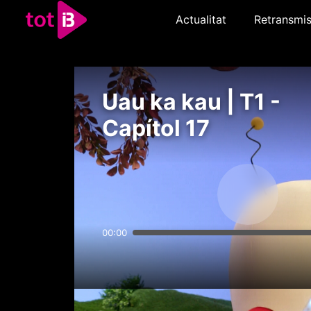
Actualitat
Retransmis
Uau ka kau | T1 -
Capítol 17
00:00