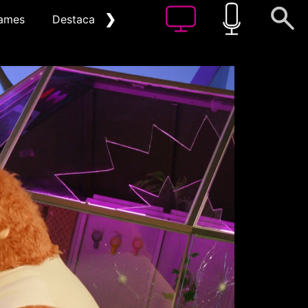
❯
ames
Destacat
Arxiu