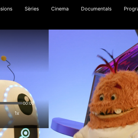
sions
Sèries
Cinema
Documentals
Progr
00:00
1x