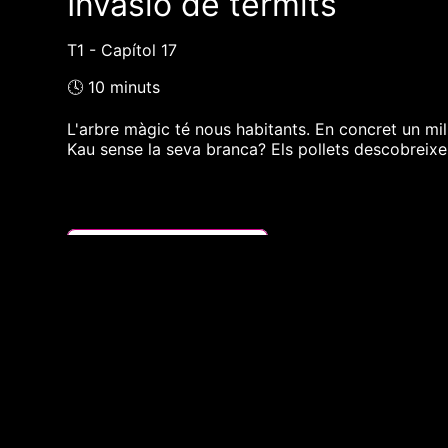
Invasió de tèrmits
T1 - Capítol 17
🕓 10 minuts
L'arbre màgic té nous habitants. En concret un mili
Kau sense la seva branca? Els pollets descobreixen 
❮❮ pàgina del programa