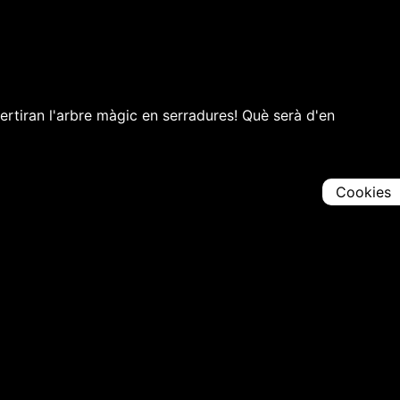
vertiran l'arbre màgic en serradures! Què serà d'en
Cookies
Comparteix
Iniciar en [
00:00:00
]